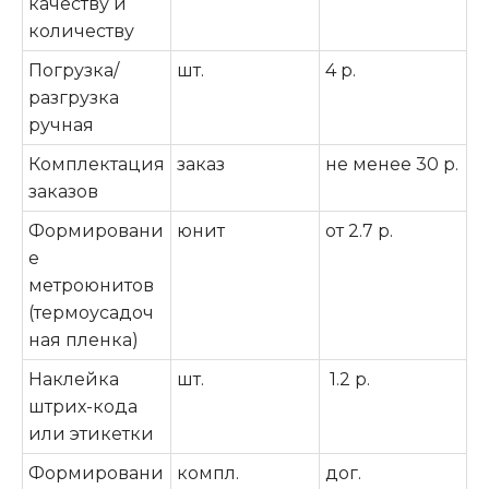
качеству и
количеству
Погрузка/
шт.
4 р.
разгрузка
ручная
Комплектация
заказ
не менее 30 р.
заказов
Формировани
юнит
от 2.7 р.
е
метроюнитов
(термоусадоч
ная пленка)
Наклейка
шт.
1.2 р.
штрих-кода
или этикетки
Формировани
компл.
дог.