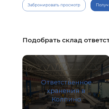
Забронировать просмотр
Получ
Подобрать склад ответс
Ответственное
хранения в
Колпино
Подробнее