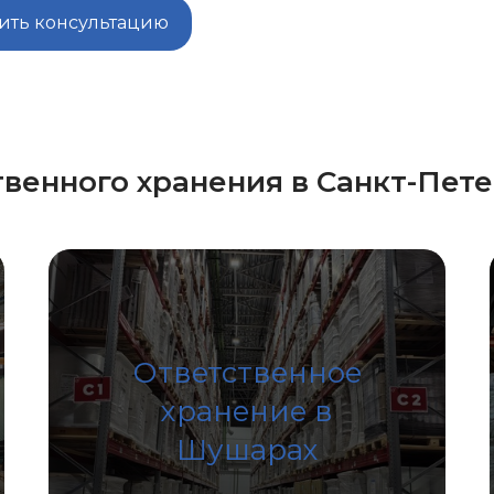
ить консультацию
твенного хранения в Санкт-Пет
Ответственное
хранение в
Шушарах
Подробнее