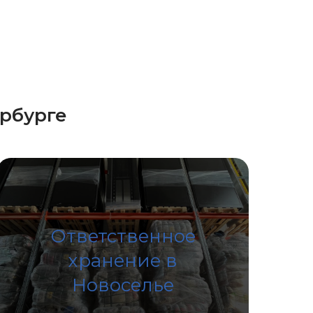
ербурге
Ответственное
хранение в
Новоселье
Подробнее