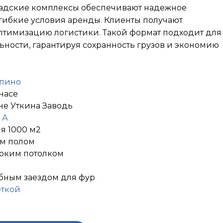
кладские комплексы обеспечивают надежное
гибкие условия аренды. Клиенты получают
оптимизацию логистики. Такой формат подходит для
ьности, гарантируя сохранность грузов и экономию
лпино
насе
не Уткина Заводь
 А
я 1000 м2
ым полом
соким потолком
обным заездом для фур
еткой